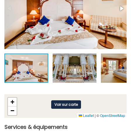
+
Voir sur carte
−
Leaflet
|
©
OpenStreetMap
Services & équipements