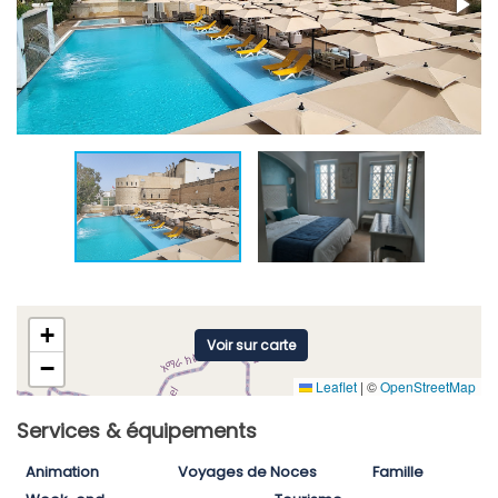
+
Voir sur carte
−
Leaflet
|
©
OpenStreetMap
Services & équipements
Animation
Voyages de Noces
Famille